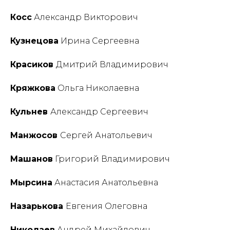
Косс
Александр Викторович
Кузнецова
Ирина Сергеевна
Красиков
Дмитрий Владимирович
Кряжкова
Ольга Николаевна
Кульнев
Александр Сергеевич
Манжосов
Сергей Анатольевич
Машанов
Григорий Владимирович
Мырсина
Анастасия Анатольевна
Назарькова
Евгения Олеговна
Николаев
Андрей Михайлович