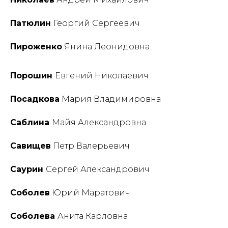
Патюлин
Георгий Сергеевич
Пироженко
Янина Леонидовна
Порошин
Евгений Николаевич
Посадкова
Мария Владимировна
Саблина
Майя Александровна
Савищев
Петр Валерьевич
Саурин
Сергей Александрович
Соболев
Юрий Маратович
Соболева
Анита Карловна