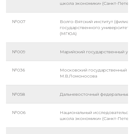
школа экономики» (Санкт-Петерб
№007
Волго-Вятский институт (филиал
государственного университета 
(МГЮА)
№009
Марийский государственный уни
№036
Московский государственный ун
М.В.Ломоносова
№058
Дальневосточный федеральный у
№006
Национальный исследовательски
школа экономики» (Санкт-Петерб