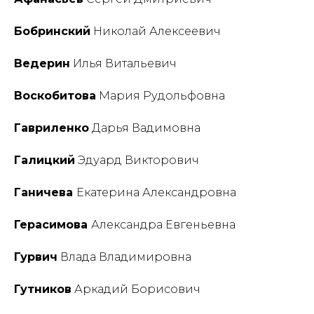
Бобринский
Николай Алексеевич
Ведерин
Илья Витальевич
Воскобитова
Мария Рудольфовна
Гавриленко
Дарья Вадимовна
Галицкий
Эдуард Викторович
Ганичева
Екатерина Александровна
Герасимова
Александра Евгеньевна
Гурвич
Влада Владимировна
Гутников
Аркадий Борисович