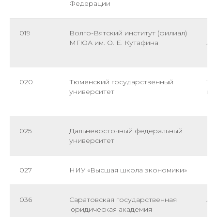
Федерации
Вл
019
Волго-Вятский институт (филиал)
Пи
МГЮА им. О. Е. Кутафина
Ал
Ел
020
Тюменский государственный
Те
университет
и 
Ни
025
Дальневосточный федеральный
Ши
университет
027
НИУ «Высшая школа экономики»
036
Саратовская государственная
Ад
юридическая академия
Ер