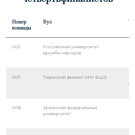
Номер
Вуз
Тр
команды
002
Российский университет
Га
дружбы народов
Ви
Ни
007
Пермский филиал НИУ ВШЭ
Тр
Се
Ев
008
Уральский федеральный
Ку
университет
Ви
Ни